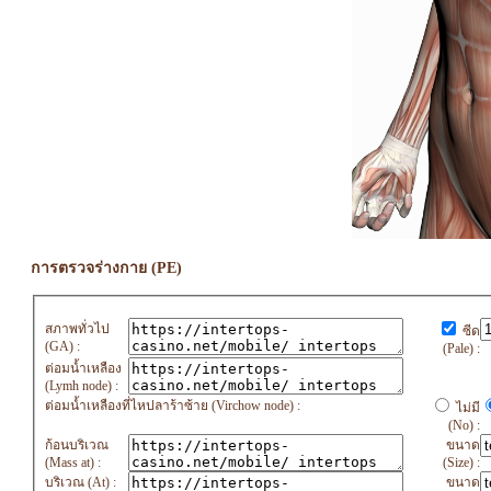
การตรวจร่างกาย (PE)
สภาพทั่วไป
ซีด
(GA) :
(Pale) :
ต่อมน้ำเหลือง
(Lymh node) :
ต่อมน้ำเหลืองที่ไหปลาร้าซ้าย (Virchow node) :
ไม่มี
(No) :
ก้อนบริเวณ
ขนาด
(Mass at) :
(Size) :
บริเวณ (At) :
ขนาด