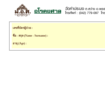
เลขที่บัตรผู้ป่วย :
ชื่อ - สกุล (Name - Surname) :
อายุ (Age) :