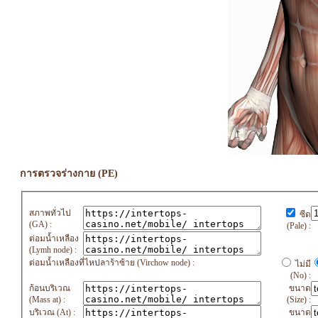
การตรวจร่างกาย (PE)
สภาพทั่วไป
ซีด
(GA) :
(Pale) :
ต่อมน้ำเหลือง
(Lymh node) :
ต่อมน้ำเหลืองที่ไหปลาร้าซ้าย (Virchow node) :
ไม่มี
(No) :
ก้อนบริเวณ
ขนาด
(Mass at) :
(Size) :
บริเวณ (At) :
ขนาด