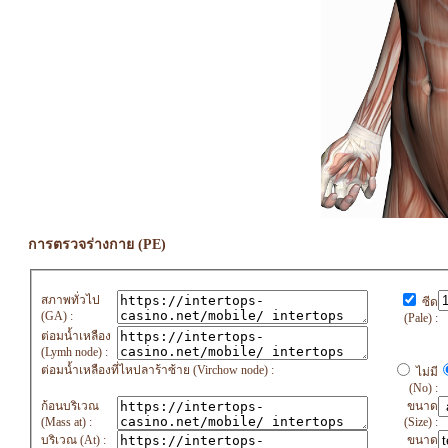
การตรวจร่างกาย (PE)
สภาพทั่วไป
ซีด
(GA) :
(Pale) :
ต่อมน้ำเหลือง
(Lymh node) :
ต่อมน้ำเหลืองที่ไหปลาร้าซ้าย (Virchow node) :
ไม่มี
(No) :
ก้อนบริเวณ
ขนาด
(Mass at) :
(Size) :
บริเวณ (At) :
ขนาด