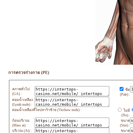
การตรวจร่างกาย (PE)
สภาพทั่วไป
ซีด
(GA) :
(Pale) :
ต่อมน้ำเหลือง
(Lymh node) :
ต่อมน้ำเหลืองที่ไหปลาร้าซ้าย (Virchow node) :
ไม่มี
(No) :
ก้อนบริเวณ
ขนาด
(Mass at) :
(Size) :
บริเวณ (At) :
ขนาด