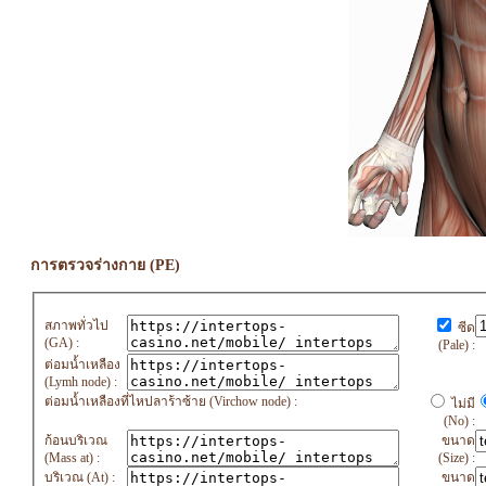
การตรวจร่างกาย (PE)
สภาพทั่วไป
ซีด
(GA) :
(Pale) :
ต่อมน้ำเหลือง
(Lymh node) :
ต่อมน้ำเหลืองที่ไหปลาร้าซ้าย (Virchow node) :
ไม่มี
(No) :
ก้อนบริเวณ
ขนาด
(Mass at) :
(Size) :
บริเวณ (At) :
ขนาด