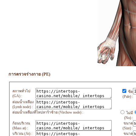
การตรวจร่างกาย (PE)
สภาพทั่วไป
ซีด
(GA) :
(Pale) :
ต่อมน้ำเหลือง
(Lymh node) :
ต่อมน้ำเหลืองที่ไหปลาร้าซ้าย (Virchow node) :
ไม่มี
(No) :
ก้อนบริเวณ
ขนาด
(Mass at) :
(Size) :
บริเวณ (At) :
ขนาด