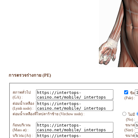
การตรวจร่างกาย (PE)
สภาพทั่วไป
ซีด
(GA) :
(Pale) :
ต่อมน้ำเหลือง
(Lymh node) :
ต่อมน้ำเหลืองที่ไหปลาร้าซ้าย (Virchow node) :
ไม่มี
(No) :
ก้อนบริเวณ
ขนาด
(Mass at) :
(Size) :
บริเวณ (At) :
ขนาด