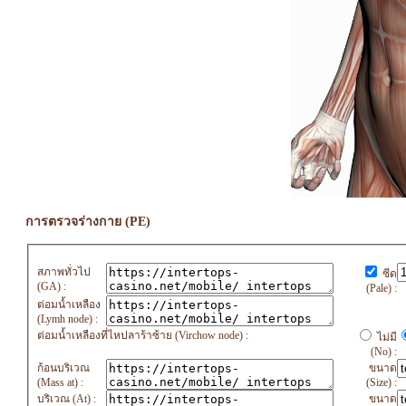
การตรวจร่างกาย (PE)
สภาพทั่วไป
ซีด
(GA) :
(Pale) :
ต่อมน้ำเหลือง
(Lymh node) :
ต่อมน้ำเหลืองที่ไหปลาร้าซ้าย (Virchow node) :
ไม่มี
(No) :
ก้อนบริเวณ
ขนาด
(Mass at) :
(Size) :
บริเวณ (At) :
ขนาด