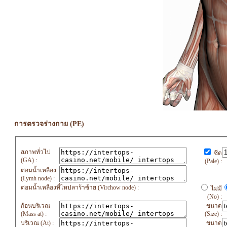
การตรวจร่างกาย (PE)
สภาพทั่วไป
ซีด
(GA) :
(Pale) :
ต่อมน้ำเหลือง
(Lymh node) :
ต่อมน้ำเหลืองที่ไหปลาร้าซ้าย (Virchow node) :
ไม่มี
(No) :
ก้อนบริเวณ
ขนาด
(Mass at) :
(Size) :
บริเวณ (At) :
ขนาด