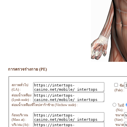
การตรวจร่างกาย (PE)
สภาพทั่วไป
ซีด
(GA) :
(Pale) :
ต่อมน้ำเหลือง
(Lymh node) :
ต่อมน้ำเหลืองที่ไหปลาร้าซ้าย (Virchow node) :
ไม่มี
(No) :
ก้อนบริเวณ
ขนาด
(Mass at) :
(Size) :
บริเวณ (At) :
ขนาด