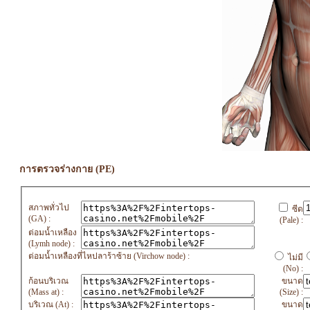
การตรวจร่างกาย (PE)
สภาพทั่วไป
ซีด
(GA) :
(Pale) :
ต่อมน้ำเหลือง
(Lymh node) :
ต่อมน้ำเหลืองที่ไหปลาร้าซ้าย (Virchow node) :
ไม่มี
(No) :
ก้อนบริเวณ
ขนาด
(Mass at) :
(Size) :
บริเวณ (At) :
ขนาด