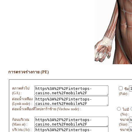
การตรวจร่างกาย (PE)
สภาพทั่วไป
ซีด
(GA) :
(Pale) :
ต่อมน้ำเหลือง
(Lymh node) :
ต่อมน้ำเหลืองที่ไหปลาร้าซ้าย (Virchow node) :
ไม่มี
(No) :
ก้อนบริเวณ
ขนาด
(Mass at) :
(Size) :
บริเวณ (At) :
ขนาด