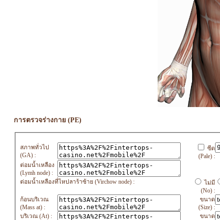
การตรวจร่างกาย (PE)
สภาพทั่วไป
ซีด
(GA) :
(Pale) :
ต่อมน้ำเหลือง
(Lymh node) :
ต่อมน้ำเหลืองที่ไหปลาร้าซ้าย (Virchow node) :
ไม่มี
(No) :
ก้อนบริเวณ
ขนาด
(Mass at) :
(Size) :
บริเวณ (At) :
ขนาด