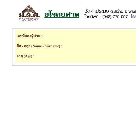
เลขที่บัตรผู้ป่วย :
ชื่อ - สกุล (Name - Surname) :
อายุ (Age) :