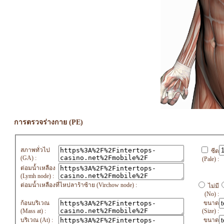
การตรวจร่างกาย (PE)
สภาพทั่วไป
ซีด
(GA) :
(Pale) :
ต่อมน้ำเหลือง
(Lymh node) :
ต่อมน้ำเหลืองที่ไหปลาร้าซ้าย (Virchow node) :
ไม่มี
(No) :
ก้อนบริเวณ
ขนาด
(Mass at) :
(Size) :
บริเวณ (At) :
ขนาด