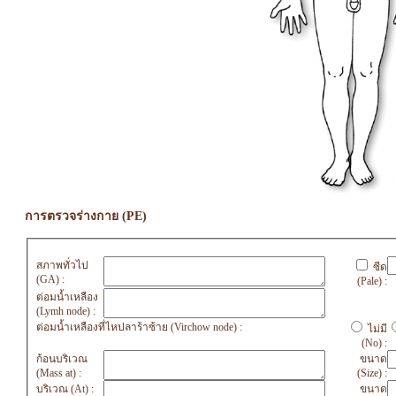
การตรวจร่างกาย (PE)
สภาพทั่วไป
ซีด
(GA) :
(Pale) :
ต่อมน้ำเหลือง
(Lymh node) :
ต่อมน้ำเหลืองที่ไหปลาร้าซ้าย (Virchow node) :
ไม่มี
(No) :
ก้อนบริเวณ
ขนาด
(Mass at) :
(Size) :
บริเวณ (At) :
ขนาด