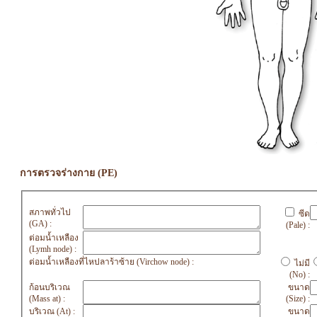
การตรวจร่างกาย (PE)
สภาพทั่วไป
ซีด
(GA) :
(Pale) :
ต่อมน้ำเหลือง
(Lymh node) :
ต่อมน้ำเหลืองที่ไหปลาร้าซ้าย (Virchow node) :
ไม่มี
(No) :
ก้อนบริเวณ
ขนาด
(Mass at) :
(Size) :
บริเวณ (At) :
ขนาด