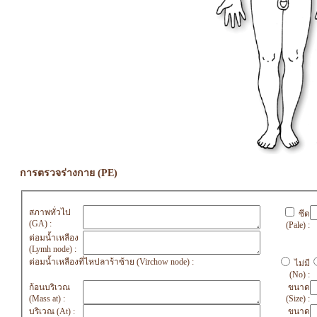
การตรวจร่างกาย (PE)
สภาพทั่วไป
ซีด
(GA) :
(Pale) :
ต่อมน้ำเหลือง
(Lymh node) :
ต่อมน้ำเหลืองที่ไหปลาร้าซ้าย (Virchow node) :
ไม่มี
(No) :
ก้อนบริเวณ
ขนาด
(Mass at) :
(Size) :
บริเวณ (At) :
ขนาด