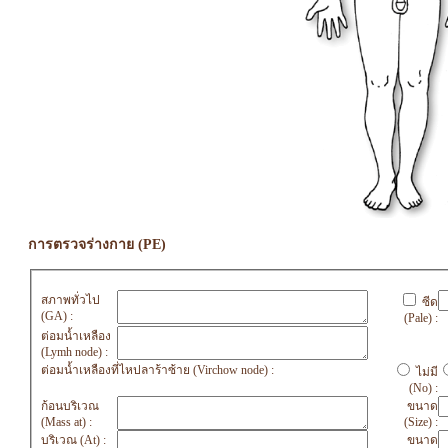
การตรวจร่างกาย (PE)
สภาพทั่วไป
ซีด
(GA) :
(Pale) :
ต่อมน้ำเหลือง
(Lymh node) :
ต่อมน้ำเหลืองที่ไหปลาร้าซ้าย (Virchow node) :
ไม่มี
(No) :
ก้อนบริเวณ
ขนาด
(Mass at) :
(Size) :
บริเวณ (At) :
ขนาด