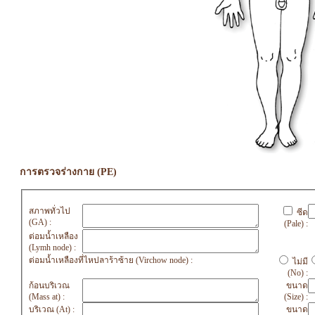
การตรวจร่างกาย (PE)
สภาพทั่วไป
ซีด
(GA) :
(Pale) :
ต่อมน้ำเหลือง
(Lymh node) :
ต่อมน้ำเหลืองที่ไหปลาร้าซ้าย (Virchow node) :
ไม่มี
(No) :
ก้อนบริเวณ
ขนาด
(Mass at) :
(Size) :
บริเวณ (At) :
ขนาด