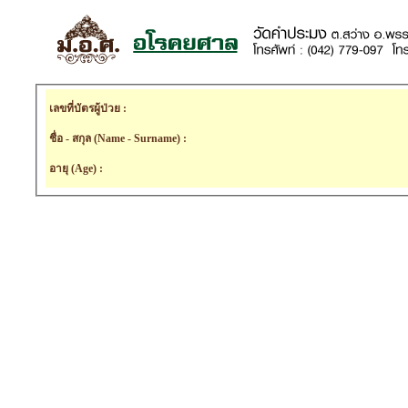
เลขที่บัตรผู้ป่วย :
ชื่อ - สกุล (Name - Surname) :
อายุ (Age) :