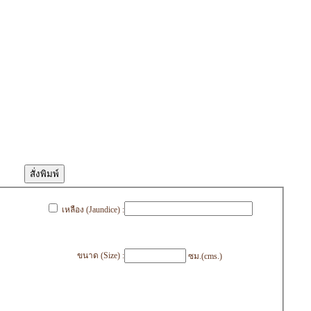
เหลือง (Jaundice) :
ขนาด (Size) :
ซม.(cms.)