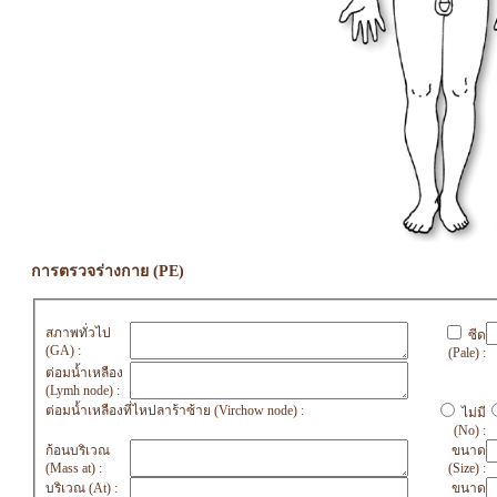
การตรวจร่างกาย (PE)
สภาพทั่วไป
ซีด
(GA) :
(Pale) :
ต่อมน้ำเหลือง
(Lymh node) :
ต่อมน้ำเหลืองที่ไหปลาร้าซ้าย (Virchow node) :
ไม่มี
(No) :
ก้อนบริเวณ
ขนาด
(Mass at) :
(Size) :
บริเวณ (At) :
ขนาด