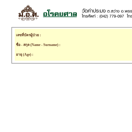
เลขที่บัตรผู้ป่วย :
ชื่อ - สกุล (Name - Surname) :
อายุ (Age) :