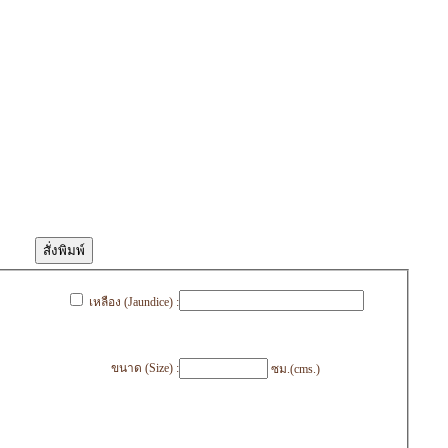
เหลือง (Jaundice) :
ขนาด (Size) :
ซม.(cms.)