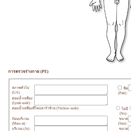
การตรวจร่างกาย (PE)
สภาพทั่วไป
ซีด
(GA) :
(Pale) :
ต่อมน้ำเหลือง
(Lymh node) :
ต่อมน้ำเหลืองที่ไหปลาร้าซ้าย (Virchow node) :
ไม่มี
(No) :
ก้อนบริเวณ
ขนาด
(Mass at) :
(Size) :
บริเวณ (At) :
ขนาด