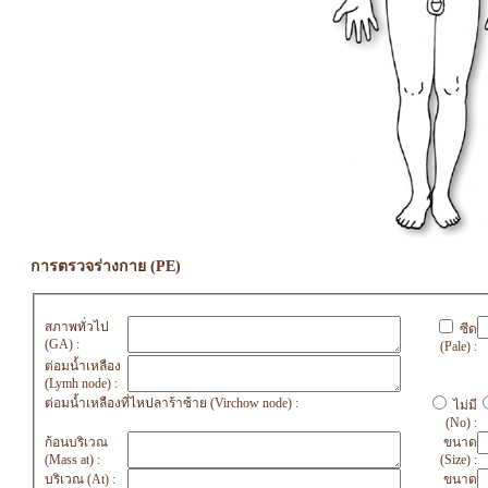
การตรวจร่างกาย (PE)
สภาพทั่วไป
ซีด
(GA) :
(Pale) :
ต่อมน้ำเหลือง
(Lymh node) :
ต่อมน้ำเหลืองที่ไหปลาร้าซ้าย (Virchow node) :
ไม่มี
(No) :
ก้อนบริเวณ
ขนาด
(Mass at) :
(Size) :
บริเวณ (At) :
ขนาด