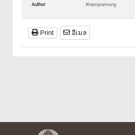
Author
Khampramong
Print
อีเมล